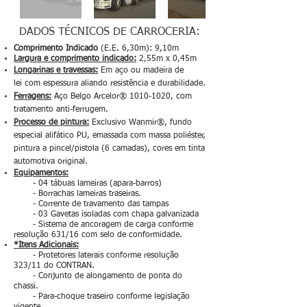
DADOS TÉCNICOS DE CARROCERIA:
Comprimento Indicado
(E.E. 6,30m): 9,10m
Largura e comprimento indicado:
2,55m x 0,45m
Longarinas e travessas:
Em aço ou madeira de
lei com espessura aliando resistência e durabilidade.
Ferragens:
Aço Belgo Arcelor®
1010-1020
, com
tratamento anti-ferrugem.
Processo de pintura:
Exclusivo Wanmir®, fundo
especial alifático PU, emassada com massa poliéster,
pintura a pincel/pistola (6 camadas), cores em tinta
automotiva original.
Equipamentos:
- 04 tábuas lameiras (apara-barros)
​
- Borrachas lameiras traseiras.
- Corrente de travamento das tampas
- 03 Gavetas isoladas com chapa galvanizada
- Sistema de ancoragem de carga conforme
resolução 631/16 com selo de conformidade.
*Itens Adicionais:
- Protetores laterais conforme resolução
323/11 do CONTRAN.
- Conjunto de alongamento de ponta do
chassi.
- Para-choque traseiro conforme legislação