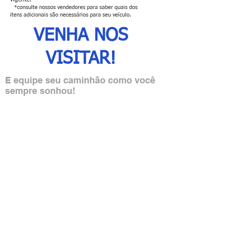
vigente.
*consulte nossos vendedores para saber quais dos
itens adicionais são necessários para seu veículo.
VENHA NOS
VISITAR!
E equipe seu caminhão como você
sempre sonhou!
wanmir@wanmir.com.br
Tel: (31) 3453-1500
Tel: (31) 99282-0139